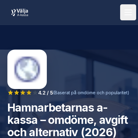
Öpp
4.2
/ 5
(Baserat på omdöme och popularitet)
Hamnarbetarnas a-
kassa
– omdöme, avgift
och alternativ (2026)