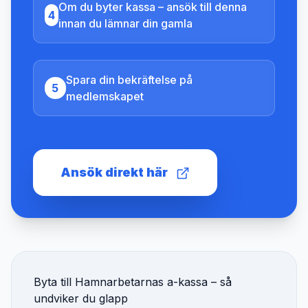
Om du byter kassa – ansök till denna
4
innan du lämnar din gamla
Spara din bekräftelse på
5
medlemskapet
Ansök direkt här
Byta till
Hamnarbetarnas a-kassa
– så
undviker du glapp