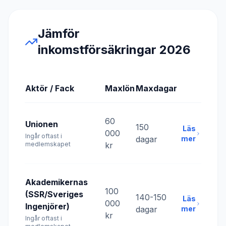
Jämför
inkomstförsäkringar 2026
Aktör / Fack
Maxlön
Maxdagar
60
Unionen
150
Läs
000
Ingår oftast i
dagar
mer
medlemskapet
kr
Akademikernas
100
(SSR/Sveriges
140-150
Läs
000
Ingenjörer)
dagar
mer
kr
Ingår oftast i