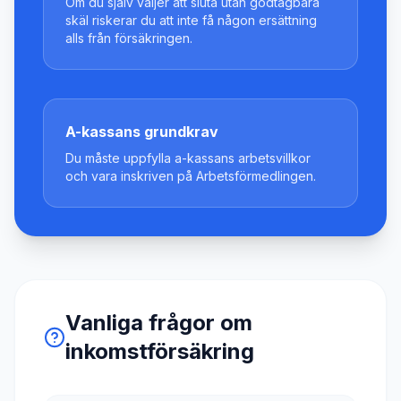
Om du själv väljer att sluta utan godtagbara
skäl riskerar du att inte få någon ersättning
alls från försäkringen.
A-kassans grundkrav
Du måste uppfylla a-kassans arbetsvillkor
och vara inskriven på Arbetsförmedlingen.
Vanliga frågor om
inkomstförsäkring