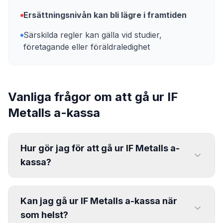
Ersättningsnivån kan bli lägre i framtiden
Särskilda regler kan gälla vid studier,
företagande eller föräldraledighet
Vanliga frågor om att gå ur
IF
Metalls a-kassa
Hur gör jag för att gå ur IF Metalls a-
kassa?
För att gå ur IF Metalls a-kassa behöver du
kontakta a-kassan direkt. Det görs oftast via:
Kan jag gå ur IF Metalls a-kassa när
Mina sidor på IF Metalls a-kassas webbplats
som helst?