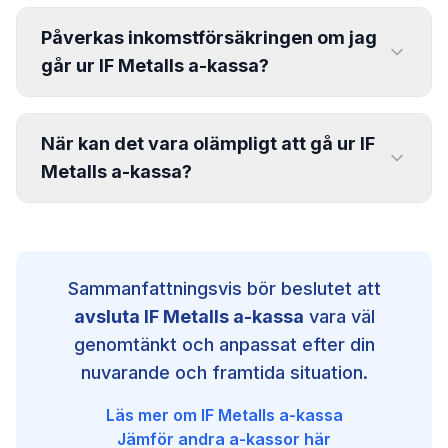
överflyttningen så att din medlemstid kan
Nej. Medlemsavgiften betalas normalt
räknas vidare.
månadsvis och återbetalas vanligtvis inte, även
Påverkas inkomstförsäkringen om jag
om du avslutar medlemskapet mitt i en
går ur IF Metalls a-kassa?
betalningsperiod.
Ja. De flesta inkomstförsäkringar kräver att du
är medlem i en a-kassa. Om du går ur IF Metalls
När kan det vara olämpligt att gå ur IF
a-kassa kan även eventuell inkomstförsäkring
Metalls a-kassa?
upphöra att gälla.
Det kan innebära en ekonomisk risk att stå utan
a-kassa om du exempelvis:
har en tidsbegränsad anställning
Sammanfattningsvis bör beslutet att
arbetar som konsult eller egenföretagare
avsluta
IF Metalls a-kassa
vara väl
befinner dig i en osäker arbetssituation
genomtänkt och anpassat efter din
A-kassan är grunden för ersättning vid
nuvarande och framtida situation.
arbetslöshet.
Läs mer om
IF Metalls a-kassa
Jämför andra a-kassor här