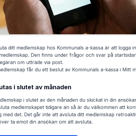
vsluta ditt medlemskap hos
Kommunals a-kassa
är att logga i
medlemskap. Den finns under frågor och svar på startsidan 
begäran om utträde via post.
medlemskap får du ett beslut av
Kommunals a-kassa
i Mitt 
tas i slutet av månaden
medlemskap i slutet av den månaden du skickat in din ansöka
sluta medlemskapet tidigare än så är du välkommen att ko
 med det. Det går inte att avsluta ditt medlemskap retroakti
ver ta emot din ansökan om att avsluta.