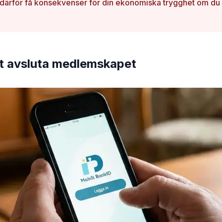
 därför få konsekvenser för din ekonomiska trygghet om du s
tt avsluta medlemskapet