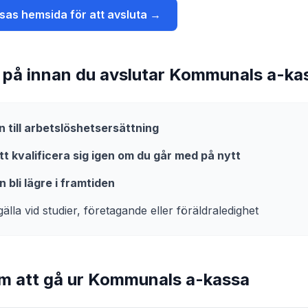
sa
s hemsida för att avsluta →
a på innan du avslutar
Kommunals a-ka
n till arbetslöshetsersättning
att kvalificera sig igen om du går med på nytt
 bli lägre i framtiden
älla vid studier, företagande eller föräldraledighet
m att gå ur
Kommunals a-kassa