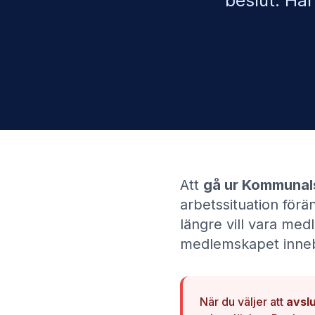
beslut. Här
Att
gå ur
Kommunals
arbetssituation förän
längre vill vara medl
medlemskapet inneb
När du väljer att
avsl