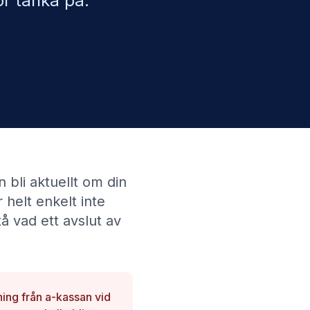
ör tänka på.
 bli aktuellt om din
 helt enkelt inte
tå vad ett avslut av
tning från a-kassan vid