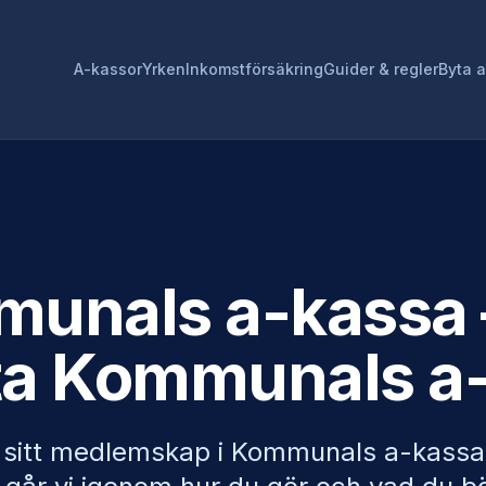
A-kassor
Yrken
Inkomstförsäkring
Guider & regler
Byta 
unals a-kassa
ta
Kommunals a
a sitt medlemskap i
Kommunals a-kassa