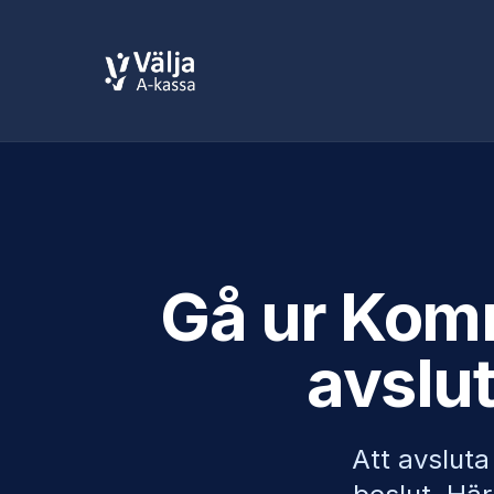
Gå ur
Komm
avslu
Att avslut