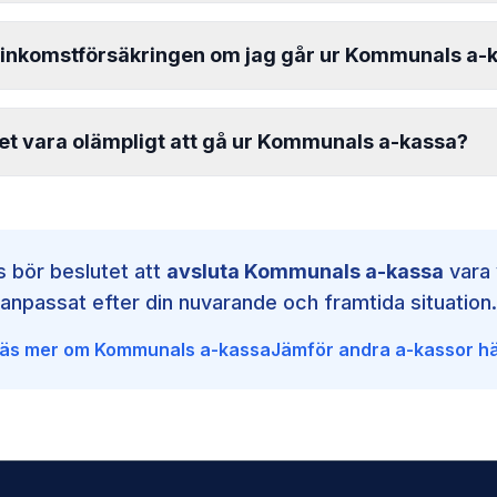
savgiften betalas normalt månadsvis och återbetalas vanligt
avslutar medlemskapet mitt i en betalningsperiod.
inkomstförsäkringen om jag går ur Kommunals a-
ta inkomstförsäkringar kräver att du är medlem i en a-kass
munals a-kassa kan även eventuell inkomstförsäkring upph
et vara olämpligt att gå ur Kommunals a-kassa?
ebära en ekonomisk risk att stå utan a-kassa om du exempe
idsbegränsad anställning
som konsult eller egenföretagare
 bör beslutet att
avsluta
Kommunals a-kassa
vara 
dig i en osäker arbetssituation
anpassat efter din nuvarande och framtida situation.
 grunden för ersättning vid arbetslöshet.
äs mer om
Kommunals a-kassa
Jämför andra a-kassor h