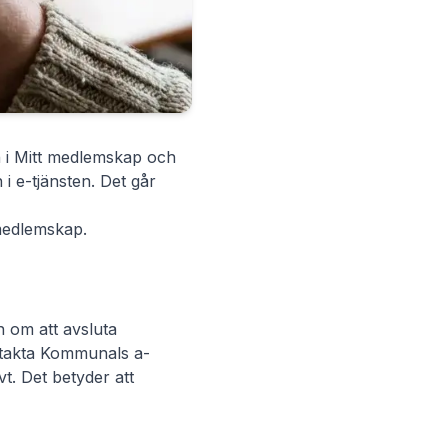
n i Mitt medlemskap och
i e-tjänsten. Det går
medlemskap.
n om att avsluta
ntakta
Kommunals a-
vt. Det betyder att