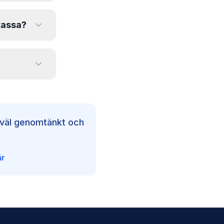
vis inte,
kassa?
a. Om du
öra att
lvis:
väl genomtänkt och
är