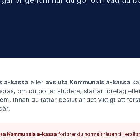
 går vi igenom hur du gör och vad du b
 a-kassa
eller
avsluta
Kommunals a-kassa
kan
dras, om du börjar studera, startar företag eller
em. Innan du fattar beslut är det viktigt att förs
är.
uta
Kommunals a-kassa
förlorar du normalt rätten till ersät