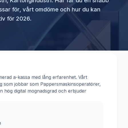
ri, Kartongindustri
. Här får du en snabb
ssar för, vårt omdöme och hur du kan
iv för 2026.
merad a-kassa med lång erfarenhet. Vårt
 dig som jobbar som
Pappersmaskinsoperatörer,
en hög digital mognadsgrad och erbjuder
h