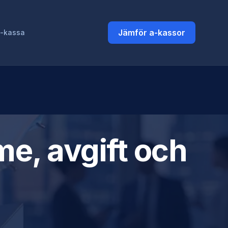
Jämför a-kassor
a-kassa
e, avgift och