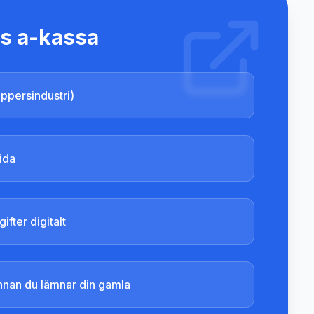
s a-kassa
appersindustri)
ida
ifter digitalt
innan du lämnar din gamla