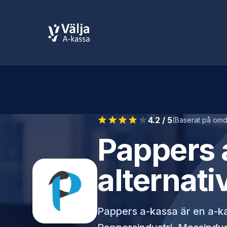
4.2
/ 5
(Baserat på omd
Pappers 
alternati
Pappers a-kassa
är en a-ka