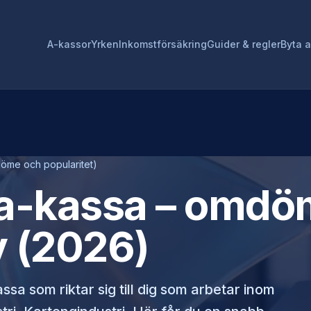
A-kassor
Yrken
Inkomstförsäkring
Guider & regler
Byta 
öme och popularitet)
a-kassa
– omdöm
v (2026)
ssa som riktar sig till dig som arbetar inom