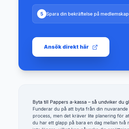
5
Spara din bekräftelse på medlemskap
Ansök direkt här
Byta till
Pappers a-kassa
– så undviker du g
Funderar du på att byta från din nuvarande 
process, men det kräver lite planering för a
du har ett glapp på bara en dag mellan två