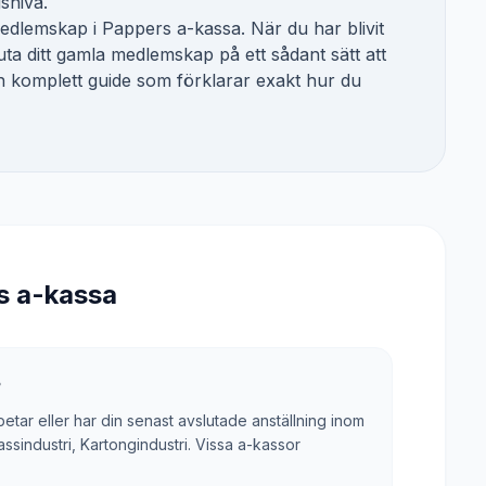
gsnivå.
 medlemskap i
Pappers a-kassa
. När du har blivit
ta ditt gamla medlemskap på ett sådant sätt att
 en komplett guide som förklarar exakt hur du
s a-kassa
?
tar eller har din senast avslutade anställning inom
sindustri, Kartongindustri. Vissa a-kassor