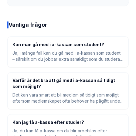
Vanliga frågor
Kan man gå med i a-kassan som student?
Ja, i många fall kan du gå med i a-kassan som student
– särskilt om du jobbar extra samtidigt som du studerar
eller om du har jobbat och fått lön innan du började
studera. Om du aldrig har arbetat alls kan vissa a-
kassor kräva att du först får jobberfarenhet innan du
Varför är det bra att gå med i a-kassan så tidigt
kan bli medlem.
som möjligt?
Det kan vara smart att bli medlem så tidigt som möjligt
eftersom medlemskapet ofta behöver ha pågått under
en längre tid för att du ska kunna få högsta möjliga
ersättning om du blir arbetslös efter studierna. Ju
tidigare du går med, desto bättre kan du hinna uppfylla
Kan jag få a-kassa efter studier?
medlemsvillkoren.
Ja, du kan få a-kassa om du blir arbetslös efter