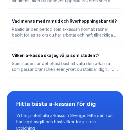
studierna, men du behöver uppfylla villkoren som a-
kassan ställer – exempelvis att du haft inkomster och
arbetat tillräckligt under en viss period innan du blev
arbetslös. A-kassan tittar vanligtvis på en ramtid bakåt i
Vad menas med ramtid och överhoppningsbar tid?
tiden för att bedöma om du uppfyller villkoren.
Ramtid är den period som a-kassan normalt räknar
bakåt för att se om du har arbetat och haft tillräckliga
inkomster. Studier på heltid kan i många fall räknas som
överhoppningsbar tid, vilket innebär att a-kassan kan
hoppa över studietiden och istället räkna på inkomster
Vilken a-kassa ska jag välja som student?
från månaderna före studierna.
Som student är det oftast bäst att välja den a-kassa
som passar branschen eller yrket du utbildar dig till. Om
du läser en bred utbildning eller är osäker på vilket
yrke du kommer jobba inom kan du jämföra flera
alternativ eller välja en fristående a-kassa.
Hitta bästa a-kassan för dig
Vi har jämfört alla a-kassor i Sverige. Hitta den som
har lägst avgift och bäst villkor för just din
utbildning.