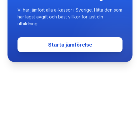
Vi har jämfört alla a-kassor i Sverige. Hitta den som
har lägst avgift och bäst villkor för just din
utbildning.
Starta jämförelse