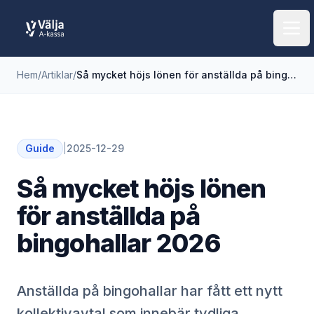
Öpp
Hem
/
Artiklar
/
Så mycket höjs lönen för anställda på bingohallar 2026
Guide
|
2025-12-29
Så mycket höjs lönen
för anställda på
bingohallar 2026
Anställda på bingohallar har fått ett nytt
kollektivavtal som innebär tydliga