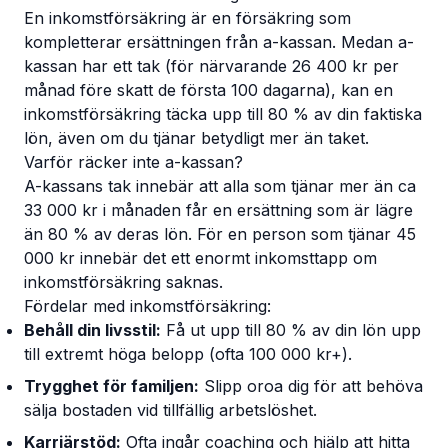
En inkomstförsäkring är en försäkring som
kompletterar ersättningen från a-kassan. Medan a-
kassan har ett tak (för närvarande 26 400 kr per
månad före skatt de första 100 dagarna), kan en
inkomstförsäkring täcka upp till 80 % av din faktiska
lön, även om du tjänar betydligt mer än taket.
Varför räcker inte a-kassan?
A-kassans tak innebär att alla som tjänar mer än ca
33 000 kr i månaden får en ersättning som är lägre
än 80 % av deras lön. För en person som tjänar 45
000 kr innebär det ett enormt inkomsttapp om
inkomstförsäkring saknas.
Fördelar med inkomstförsäkring:
Behåll din livsstil:
Få ut upp till 80 % av din lön upp
till extremt höga belopp (ofta 100 000 kr+).
Trygghet för familjen:
Slipp oroa dig för att behöva
sälja bostaden vid tillfällig arbetslöshet.
Karriärstöd:
Ofta ingår coaching och hjälp att hitta