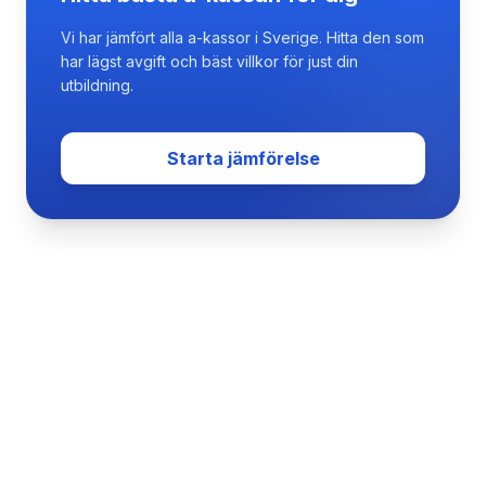
Vi har jämfört alla a-kassor i Sverige. Hitta den som
har lägst avgift och bäst villkor för just din
utbildning.
Starta jämförelse