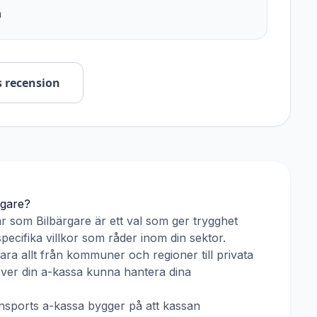
n
s recension
rgare
?
ar som
Bilbärgare
är ett val som ger trygghet
pecifika villkor som råder inom din sektor.
ra allt från kommuner och regioner till privata
över din a-kassa kunna hantera dina
nsports a-kassa
bygger på att kassan