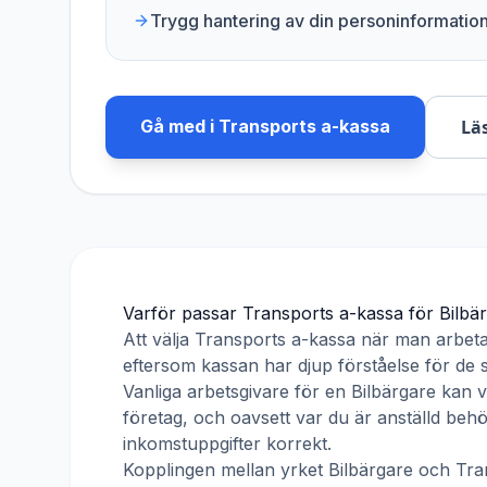
Trygg hantering av din personinformatio
Gå med i
Transports a-kassa
Lä
Varför passar
Transports a-kassa
för
Bilbä
Att välja
Transports a-kassa
när man arbet
eftersom kassan har djup förståelse för de s
Vanliga arbetsgivare för en
Bilbärgare
kan va
företag, och oavsett var du är anställd beh
inkomstuppgifter korrekt.
Kopplingen mellan yrket
Bilbärgare
och
Tra