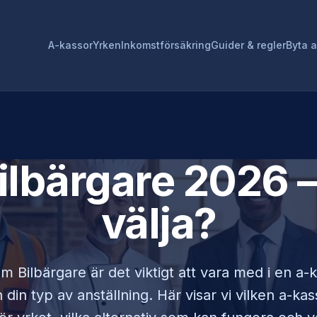
A-kassor
Yrken
Inkomstförsäkring
Guider & regler
Byta 
ilbärgare
2026 –
välja?
som
Bilbärgare
är det viktigt att vara med i en a
din typ av anställning. Här visar vi vilken a-ka