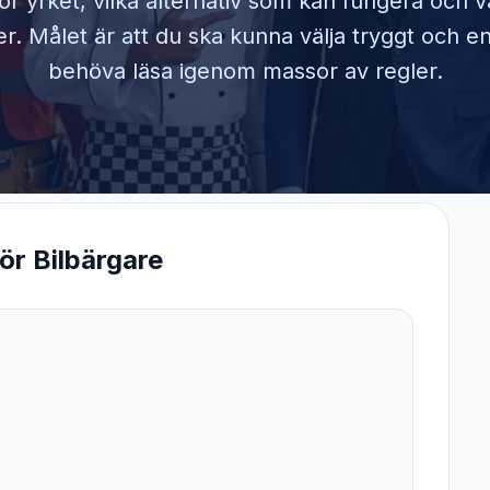
ör yrket, vilka alternativ som kan fungera och 
. Målet är att du ska kunna välja tryggt och en
behöva läsa igenom massor av regler.
för
Bilbärgare