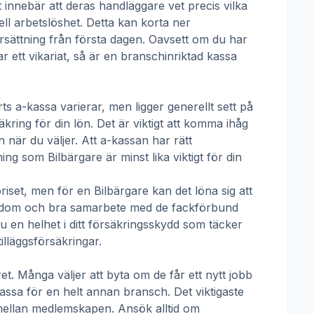
t innebär att deras handläggare vet precis vilka
ll arbetslöshet. Detta kan korta ner
 ersättning från första dagen. Oavsett om du har
ar ett vikariat, så är en branschinriktad kassa
ts a-kassa
varierar, men ligger generellt sett på
kring för din lön. Det är viktigt att komma ihåg
 när du väljer. Att a-kassan har rätt
tning som
Bilbärgare
är minst lika viktigt för din
priset, men för en
Bilbärgare
kan det löna sig att
nedom och bra samarbete med de fackförbund
u en helhet i ditt försäkringsskydd som täcker
illäggsförsäkringar.
t. Många väljer att byta om de får ett nytt jobb
kassa för en helt annan bransch. Det viktigaste
pp mellan medlemskapen. Ansök alltid om