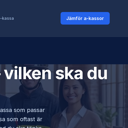
Jämför a-kassor
a-kassa
 vilken ska du
-kassa som passar
ssa som oftast är