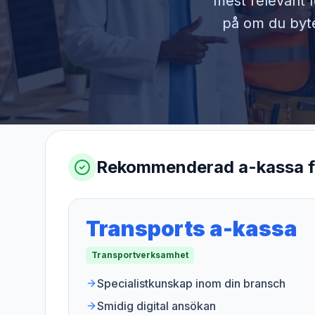
mest relevant f
på om du byter
Rekommenderad a-kassa 
Transports a-kassa
Transportverksamhet
Specialistkunskap inom din bransch
Smidig digital ansökan