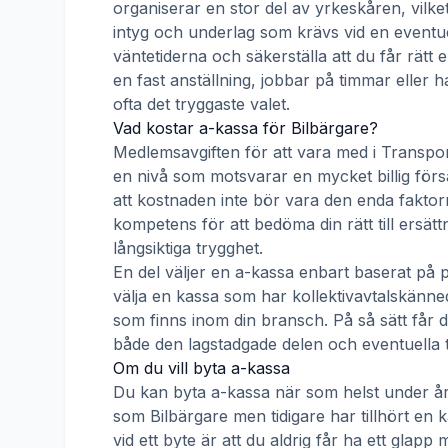
organiserar en stor del av yrkeskåren, vilke
intyg och underlag som krävs vid en eventue
väntetiderna och säkerställa att du får rätt
en fast anställning, jobbar på timmar eller h
ofta det tryggaste valet.
Vad kostar a-kassa för
Bilbärgare
?
Medlemsavgiften för att vara med i
Transpor
en nivå som motsvarar en mycket billig försä
att kostnaden inte bör vara den enda faktorn
kompetens för att bedöma din rätt till ersät
långsiktiga trygghet.
En del väljer en a-kassa enbart baserat på 
välja en kassa som har kollektivavtalskän
som finns inom din bransch. På så sätt får d
både den lagstadgade delen och eventuella t
Om du vill byta a-kassa
Du kan byta a-kassa när som helst under åre
som
Bilbärgare
men tidigare har tillhört en 
vid ett byte är att du aldrig får ha ett gla