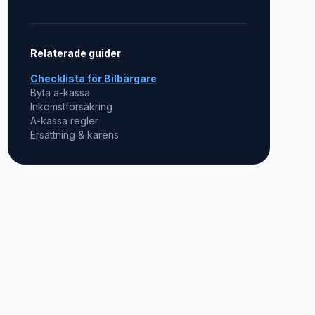
Relaterade guider
Checklista för
Bilbärgare
Byta a-kassa
Inkomstförsäkring
A-kassa regler
Ersättning & karens