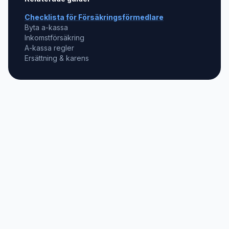
Checklista för
Försäkringsförmedlare
Byta a-kassa
Inkomstförsäkring
A-kassa regler
Ersättning & karens