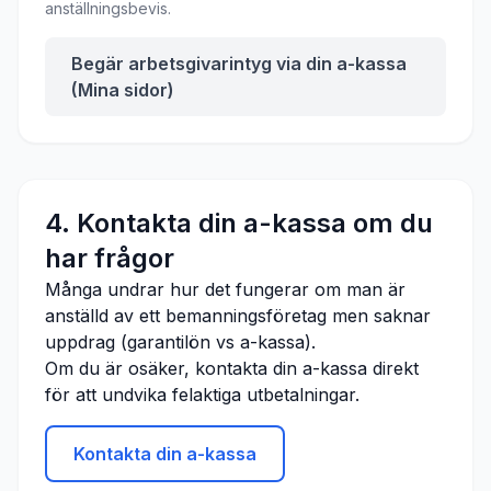
anställningsbevis.
Begär arbetsgivarintyg via din a-kassa
(Mina sidor)
4. Kontakta din a-kassa om du
har frågor
Många undrar hur det fungerar om man är
anställd av ett bemanningsföretag men saknar
uppdrag (garantilön vs a-kassa).
Om du är osäker, kontakta din a-kassa direkt
för att undvika felaktiga utbetalningar.
Kontakta din a-kassa