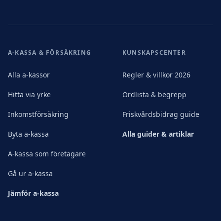
A-KASSA & FÖRSÄKRING
KUNSKAPSCENTER
Alla a-kassor
Regler & villkor 2026
Hitta via yrke
Ordlista & begrepp
Inkomstförsäkring
Friskvårdsbidrag guide
Byta a-kassa
Alla guider & artiklar
A-kassa som företagare
Gå ur a-kassa
Jämför a-kassa