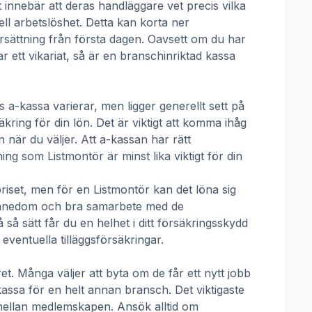
t innebär att deras handläggare vet precis vilka
ll arbetslöshet. Detta kan korta ner
 ersättning från första dagen. Oavsett om du har
ar ett vikariat, så är en branschinriktad kassa
ls a-kassa
varierar, men ligger generellt sett på
kring för din lön. Det är viktigt att komma ihåg
 när du väljer. Att a-kassan har rätt
tning som
Listmontör
är minst lika viktigt för din
priset, men för en
Listmontör
kan det löna sig
skännedom och bra samarbete med de
å sätt får du en helhet i ditt försäkringsskydd
ventuella tilläggsförsäkringar.
t. Många väljer att byta om de får ett nytt jobb
kassa för en helt annan bransch. Det viktigaste
pp mellan medlemskapen. Ansök alltid om