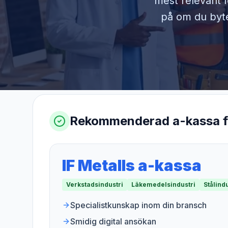
mest relevant f
på om du byter
Rekommenderad a-kassa 
IF Metalls a-kassa
Verkstadsindustri
Läkemedelsindustri
Stålindu
Specialistkunskap inom din bransch
Smidig digital ansökan