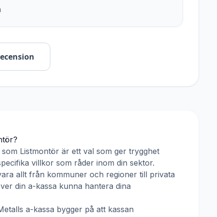
n
recension
ntör
?
r som
Listmontör
är ett val som ger trygghet
pecifika villkor som råder inom din sektor.
ara allt från kommuner och regioner till privata
över din a-kassa kunna hantera dina
Metalls a-kassa
bygger på att kassan