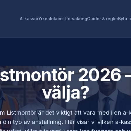
A-kassor
Yrken
Inkomstförsäkring
Guider & regler
Byta 
istmontör
2026 –
välja?
som
Listmontör
är det viktigt att vara med i en a
din typ av anställning. Här visar vi vilken a-ka