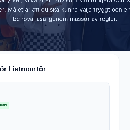
ör yrket, vilka alternativ som kan fungera och 
. Målet är att du ska kunna välja tryggt och en
behöva läsa igenom massor av regler.
för
Listmontör
stri