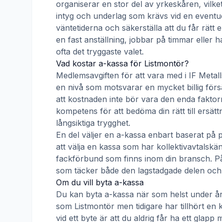
organiserar en stor del av yrkeskåren, vilke
intyg och underlag som krävs vid en eventue
väntetiderna och säkerställa att du får rätt
en fast anställning, jobbar på timmar eller h
ofta det tryggaste valet.
Vad kostar a-kassa för
Listmontör
?
Medlemsavgiften för att vara med i
IF Metal
en nivå som motsvarar en mycket billig försä
att kostnaden inte bör vara den enda faktorn
kompetens för att bedöma din rätt till ersät
långsiktiga trygghet.
En del väljer en a-kassa enbart baserat på 
att välja en kassa som har kollektivavtal
fackförbund som finns inom din bransch. På s
som täcker både den lagstadgade delen och e
Om du vill byta a-kassa
Du kan byta a-kassa när som helst under åre
som
Listmontör
men tidigare har tillhört en 
vid ett byte är att du aldrig får ha ett gla