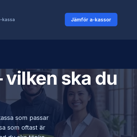
Jämför a-kassor
a-kassa
 vilken ska du
-kassa som passar
ssa som oftast är