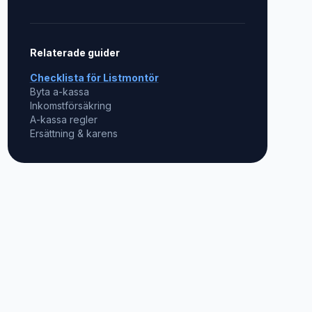
Relaterade guider
Checklista för
Listmontör
Byta a-kassa
Inkomstförsäkring
A-kassa regler
Ersättning & karens