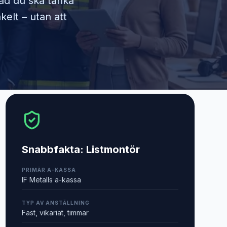
vad du ska tänka
kelt – utan att
Snabbfakta:
Listmontör
PRIMÄR A-KASSA
IF Metalls a-kassa
TYP AV ANSTÄLLNING
Fast, vikariat, timmar