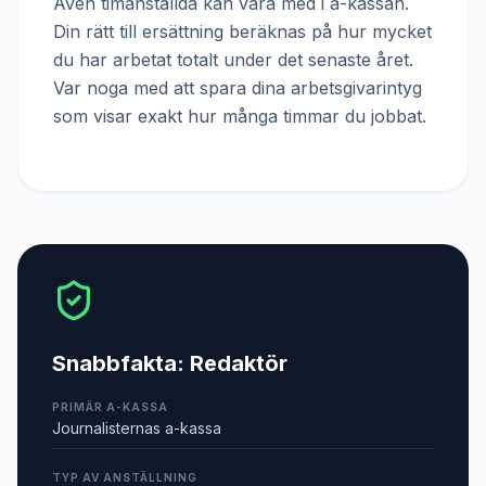
Även timanställda kan vara med i a-kassan.
Din rätt till ersättning beräknas på hur mycket
du har arbetat totalt under det senaste året.
Var noga med att spara dina arbetsgivarintyg
som visar exakt hur många timmar du jobbat.
Snabbfakta:
Redaktör
PRIMÄR A-KASSA
Journalisternas a-kassa
TYP AV ANSTÄLLNING