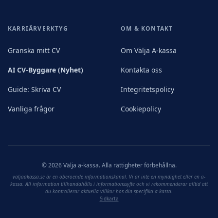
KARRIÄRVERKTYG
OM & KONTAKT
Granska mitt CV
Om Välja A-kassa
AI CV-Byggare (Nyhet)
Kontakta oss
Guide: Skriva CV
Integritetspolicy
Vanliga frågor
Cookiepolicy
©
2026
Välja a-kassa. Alla rättigheter förbehållna.
valjaakassa.se är en oberoende informationskanal. Vi är inte en myndighet eller en a-
kassa. All information tillhandahålls i informationssyfte och vi rekommenderar alltid att
du kontrollerar aktuella villkor hos din specifika a-kassa.
Sidkarta