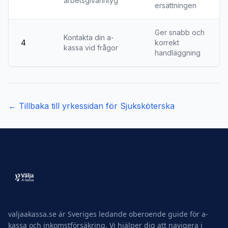
arbetsgivarintyg
ersättningen
Ger snabb och
Kontakta din a-
4
korrekt
kassa vid frågor
handläggning
← Tillbaka till yrkessidan för
Sjuksköterska
valjaakassa.se är Sveriges ledande oberoende guide för a-
kassa och inkomstförsäkring. Vi hjälper dig att navigera i