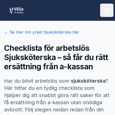
Öpp
← Se mer om yrket
Sjuksköterska
här
Checklista för arbetslös
Sjuksköterska
– så får du rätt
ersättning från a-kassan
Har du blivit arbetslös som
sjuksköterska
?
Här hittar du en tydlig checklista som
hjälper dig att snabbt göra rätt saker för att
få ersättning från a-kassan utan onödiga
avbrott. Följ stegen nedan redan från din