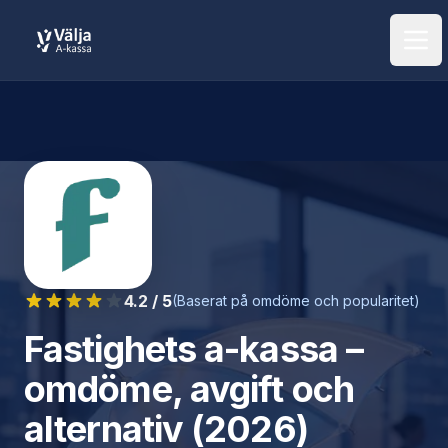
Öpp
4.2
/ 5
(Baserat på omdöme och popularitet)
Fastighets a-kassa
–
omdöme, avgift och
alternativ (2026)