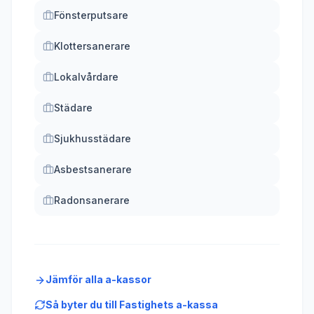
Fönsterputsare
Klottersanerare
Lokalvårdare
Städare
Sjukhusstädare
Asbestsanerare
Radonsanerare
Jämför alla a-kassor
Så byter du till
Fastighets a-kassa