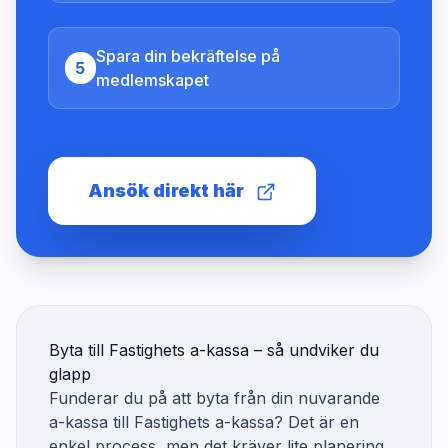
Spara din bekräftelse på
5
medlemskapet
Ansök direkt här
Byta till
Fastighets a-kassa
– så undviker du
glapp
Funderar du på att byta från din nuvarande
a-kassa till
Fastighets a-kassa
? Det är en
enkel process, men det kräver lite planering