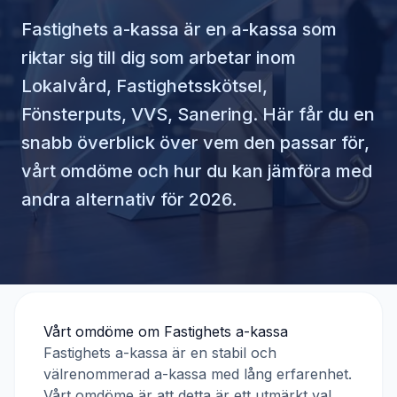
Fastighets a-kassa
är en a-kassa som
riktar sig till dig som arbetar inom
Lokalvård, Fastighetsskötsel,
Fönsterputs, VVS, Sanering
. Här får du en
snabb överblick över vem den passar för,
vårt omdöme och hur du kan jämföra med
andra alternativ för 2026.
Vårt omdöme om
Fastighets a-kassa
Fastighets a-kassa
är en stabil och
välrenommerad a-kassa med lång erfarenhet.
Vårt omdöme är att detta är ett utmärkt val