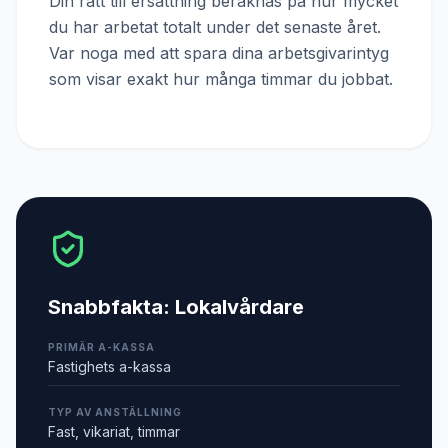
Din rätt till ersättning beräknas på hur mycket
du har arbetat totalt under det senaste året.
Var noga med att spara dina arbetsgivarintyg
som visar exakt hur många timmar du jobbat.
Snabbfakta:
Lokalvårdare
PRIMÄR A-KASSA
Fastighets a-kassa
TYP AV ANSTÄLLNING
Fast, vikariat, timmar