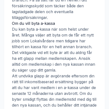
bransch. På så sätt får du en helhet i ditt
försäkringsskydd som täcker både den
lagstadgade delen och eventuella
tilläggsförsäkringar.
Om du vill byta a-kassa
Du kan byta a-kassa när som helst under
året. Många väljer att byta om de får ett nytt
jobb som
Lokalvårdare
men tidigare har
tillhört en kassa för en helt annan bransch.
Det viktigaste vid ett byte är att du aldrig får
ha ett glapp mellan medlemskapen. Ansök
alltid om medlemskap i den nya kassan innan
du säger upp ditt gamla.
Att undvika glapp är avgörande eftersom din
rätt till inkomstbaserad ersättning bygger på
att du har varit medlem i en a-kassa under de
senaste 12 månaderna utan avbrott. Om du
byter smidigt flyttas din medlemstid med dig till
den nya kassan, och du behåller ditt intjänade