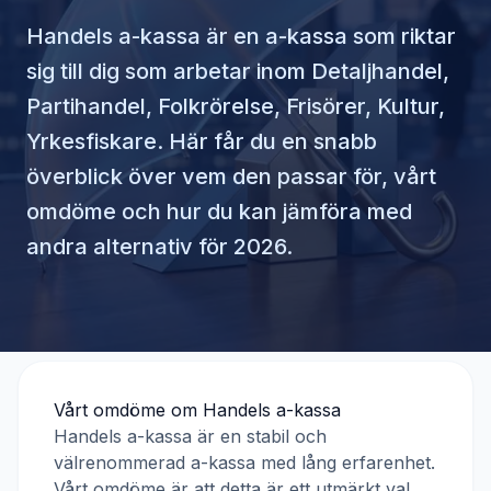
Handels a-kassa
är en a-kassa som riktar
sig till dig som arbetar inom
Detaljhandel,
Partihandel, Folkrörelse, Frisörer, Kultur,
Yrkesfiskare
. Här får du en snabb
överblick över vem den passar för, vårt
omdöme och hur du kan jämföra med
andra alternativ för 2026.
Vårt omdöme om
Handels a-kassa
Handels a-kassa
är en stabil och
välrenommerad a-kassa med lång erfarenhet.
Vårt omdöme är att detta är ett utmärkt val