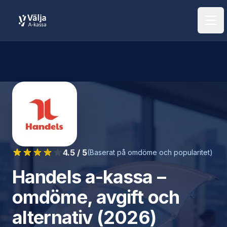
Öpp
4.5
/ 5
(Baserat på omdöme och popularitet)
Handels a-kassa
–
omdöme, avgift och
alternativ (2026)