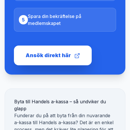
Spara din bekräftelse på
5
medlemskapet
Ansök direkt här
Byta till
Handels a-kassa
– så undviker du
glapp
Funderar du på att byta från din nuvarande
a-kassa till
Handels a-kassa
? Det är en enkel
process, men det kräver lite planering för att