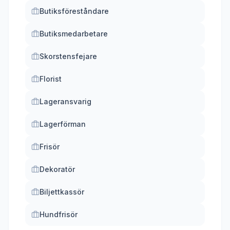
Butiksföreståndare
Butiksmedarbetare
Skorstensfejare
Florist
Lageransvarig
Lagerförman
Frisör
Dekoratör
Biljettkassör
Hundfrisör