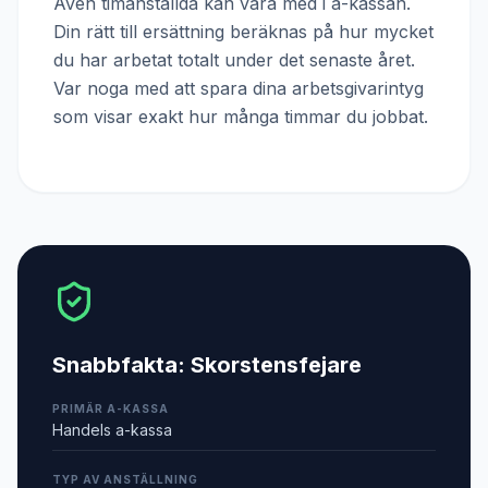
Även timanställda kan vara med i a-kassan.
Din rätt till ersättning beräknas på hur mycket
du har arbetat totalt under det senaste året.
Var noga med att spara dina arbetsgivarintyg
som visar exakt hur många timmar du jobbat.
Snabbfakta:
Skorstensfejare
PRIMÄR A-KASSA
Handels a-kassa
TYP AV ANSTÄLLNING