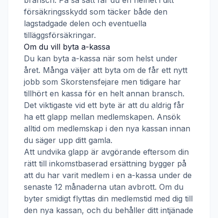
bransch. På så sätt får du en helhet i ditt
försäkringsskydd som täcker både den
lagstadgade delen och eventuella
tilläggsförsäkringar.
Om du vill byta a-kassa
Du kan byta a-kassa när som helst under
året. Många väljer att byta om de får ett nytt
jobb som
Skorstensfejare
men tidigare har
tillhört en kassa för en helt annan bransch.
Det viktigaste vid ett byte är att du aldrig får
ha ett glapp mellan medlemskapen. Ansök
alltid om medlemskap i den nya kassan innan
du säger upp ditt gamla.
Att undvika glapp är avgörande eftersom din
rätt till inkomstbaserad ersättning bygger på
att du har varit medlem i en a-kassa under de
senaste 12 månaderna utan avbrott. Om du
byter smidigt flyttas din medlemstid med dig till
den nya kassan, och du behåller ditt intjänade