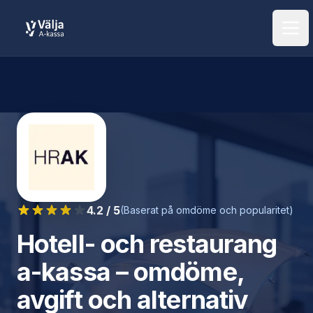
Öpp
4.2
/ 5
(Baserat på omdöme och popularitet)
Hotell- och restaurang
a-kassa
– omdöme,
avgift och alternativ