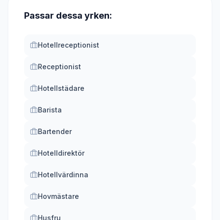
Passar dessa yrken:
Hotellreceptionist
Receptionist
Hotellstädare
Barista
Bartender
Hotelldirektör
Hotellvärdinna
Hovmästare
Husfru