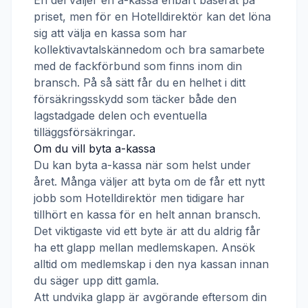
En del väljer en a-kassa enbart baserat på
priset, men för en
Hotelldirektör
kan det löna
sig att välja en kassa som har
kollektivavtalskännedom och bra samarbete
med de fackförbund som finns inom din
bransch. På så sätt får du en helhet i ditt
försäkringsskydd som täcker både den
lagstadgade delen och eventuella
tilläggsförsäkringar.
Om du vill byta a-kassa
Du kan byta a-kassa när som helst under
året. Många väljer att byta om de får ett nytt
jobb som
Hotelldirektör
men tidigare har
tillhört en kassa för en helt annan bransch.
Det viktigaste vid ett byte är att du aldrig får
ha ett glapp mellan medlemskapen. Ansök
alltid om medlemskap i den nya kassan innan
du säger upp ditt gamla.
Att undvika glapp är avgörande eftersom din