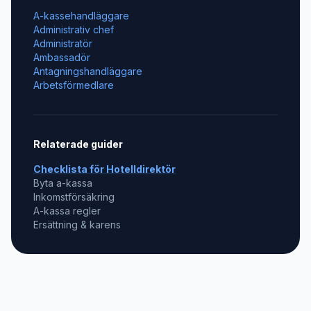
A-kassehandläggare
Administrativ chef
Administratör
Ambassadör
Antagningshandläggare
Arbetsförmedlare
Relaterade guider
Checklista för
Hotelldirektör
Byta a-kassa
Inkomstförsäkring
A-kassa regler
Ersättning & karens