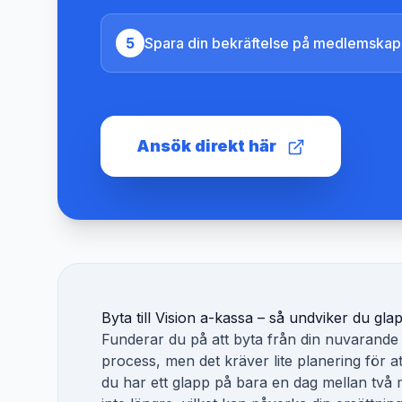
5
Spara din bekräftelse på medlemskap
Ansök direkt här
Byta till
Vision a-kassa
– så undviker du gla
Funderar du på att byta från din nuvarande 
process, men det kräver lite planering för a
du har ett glapp på bara en dag mellan två