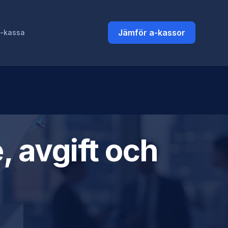
Jämför a-kassor
a-kassa
 avgift och