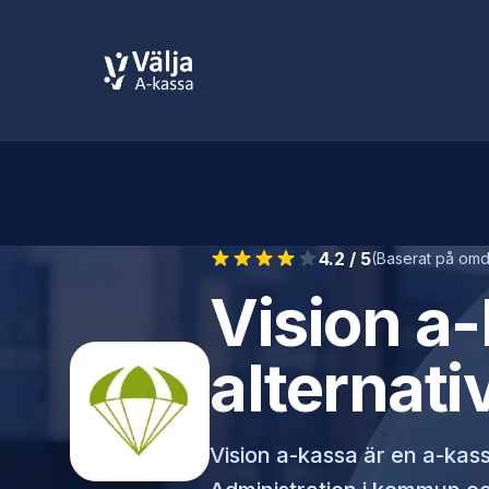
4.2
/ 5
(Baserat på omd
Vision a
alternati
Vision a-kassa
är en a-kassa