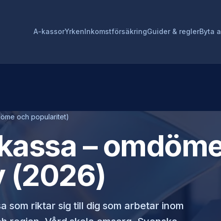
A-kassor
Yrken
Inkomstförsäkring
Guider & regler
Byta 
öme och popularitet)
-kassa
– omdöme,
v (2026)
 som riktar sig till dig som arbetar inom