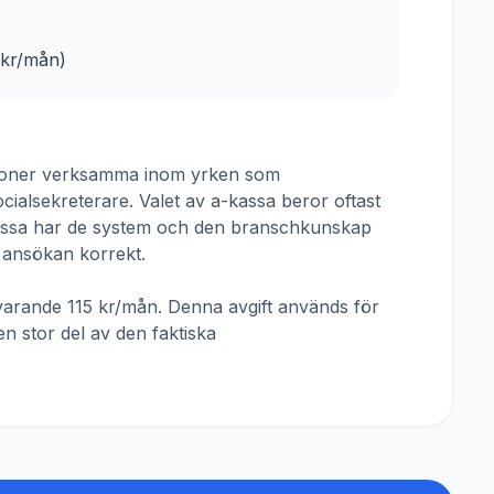
kr/mån)
rsoner verksamma inom yrken som
ocialsekreterare
. Valet av a-kassa beror oftast
assa
har de system och den branschkunskap
 ansökan korrekt.
rvarande
115 kr/mån
. Denna avgift används för
en stor del av den faktiska