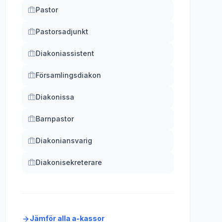
Pastor
Pastorsadjunkt
Diakoniassistent
Församlingsdiakon
Diakonissa
Barnpastor
Diakoniansvarig
Diakonisekreterare
Jämför alla a-kassor