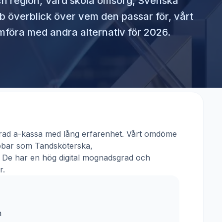
ch region, Vård skola omsorg, Svenska
bb överblick över vem den passar för, vårt
föra med andra alternativ för 2026.
rad a-kassa med lång erfarenhet. Vårt omdöme
jobbar som
Tandsköterska,
. De har en hög digital mognadsgrad och
r.
h