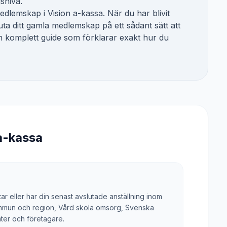
gsnivå.
 medlemskap i
Vision a-kassa
. När du har blivit
ta ditt gamla medlemskap på ett sådant sätt att
 en komplett guide som förklarar exakt hur du
a-kassa
r eller har din senast avslutade anställning inom
ommun och region, Vård skola omsorg, Svenska
ter och företagare.