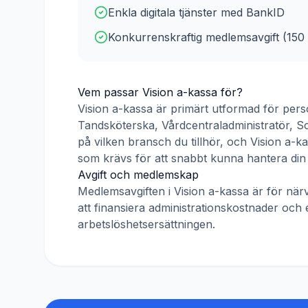
Enkla digitala tjänster med BankID
Konkurrenskraftig medlemsavgift (
150
Vem passar
Vision a-kassa
för?
Vision a-kassa
är primärt utformad för pe
Tandsköterska, Vårdcentraladministratör, S
på vilken bransch du tillhör, och
Vision a-k
som krävs för att snabbt kunna hantera din
Avgift och medlemskap
Medlemsavgiften i
Vision a-kassa
är för nä
att finansiera administrationskostnader och 
arbetslöshetsersättningen.