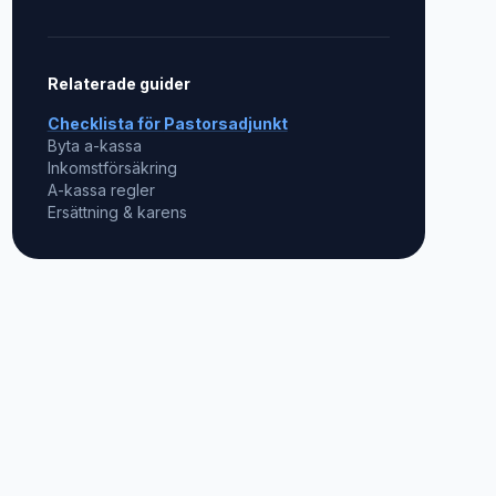
Relaterade guider
Checklista för
Pastorsadjunkt
Byta a-kassa
Inkomstförsäkring
A-kassa regler
Ersättning & karens