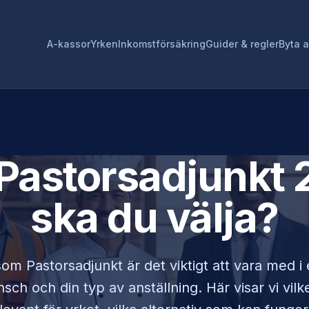
A-kassor
Yrken
Inkomstförsäkring
Guider & regler
Byta 
Pastorsadjunkt
2
ska du välja?
 som
Pastorsadjunkt
är det viktigt att vara med 
sch och din typ av anställning. Här visar vi vi