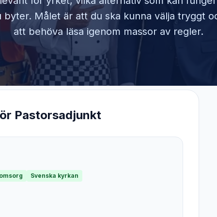
elevant för yrket, vilka alternativ som kan funge
byter. Målet är att du ska kunna välja tryggt o
att behöva läsa igenom massor av regler.
för
Pastorsadjunkt
 omsorg
Svenska kyrkan