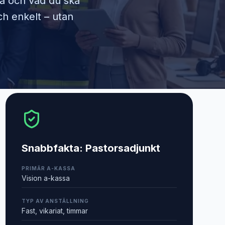
ra och vad du ska
ch enkelt – utan
Snabbfakta:
Pastorsadjunkt
PRIMÄR A-KASSA
Vision a-kassa
TYP AV ANSTÄLLNING
Fast, vikariat, timmar