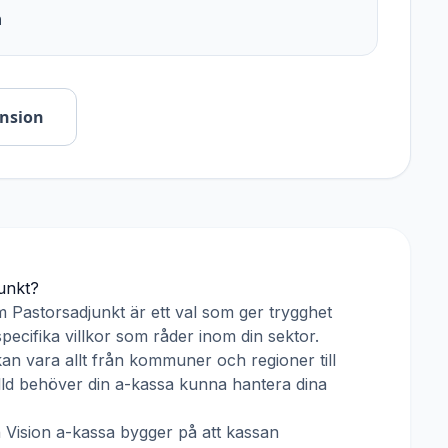
n
ension
unkt
?
om
Pastorsadjunkt
är ett val som ger trygghet
pecifika villkor som råder inom din sektor.
an vara allt från kommuner och regioner till
älld behöver din a-kassa kunna hantera dina
h
Vision a-kassa
bygger på att kassan