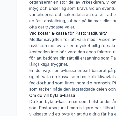
organiserar en stor del av yrkeskåren, vilke
intyg och underlag som krävs vid en eventue
väntetiderna och säkerställa att du får rätt
en fast anställning, jobbar på timmar eller h
ofta det tryggaste valet.
Vad kostar a-kassa för
Pastorsadjunkt
?
Medlemsavgiften för att vara med i
Vision a
nivå som motsvarar en mycket billig försäkrin
kostnaden inte bör vara den enda faktorn nä
för att bedöma din rätt till ersättning som
Pa
långsiktiga trygghet.
En del väljer en a-kassa enbart baserat på 
sig att välja en kassa som har kollektivav
fackförbund som finns inom din bransch. På s
som täcker både den lagstadgade delen och e
Om du vill byta a-kassa
Du kan byta a-kassa när som helst under åre
som
Pastorsadjunkt
men tidigare har tillhör
viktigaste vid ett byte är att du aldrig får 