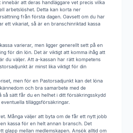
t innebär att deras handläggare vet precis vilka
ll arbetslöshet. Detta kan korta ner
 ersättning från första dagen. Oavsett om du har
ar ett vikariat, så är en branschinriktad kassa
-kassa
varierar, men ligger generellt sett på en
g för din lön. Det är viktigt att komma ihåg att
r du väljer. Att a-kassan har rätt kompetens
storsadjunkt
är minst lika viktigt för din
priset, men för en
Pastorsadjunkt
kan det löna
talskännedom och bra samarbete med de
å sätt får du en helhet i ditt försäkringsskydd
ventuella tilläggsförsäkringar.
t. Många väljer att byta om de får ett nytt jobb
t en kassa för en helt annan bransch. Det
ha ett glapp mellan medlemskapen. Ansök alltid om