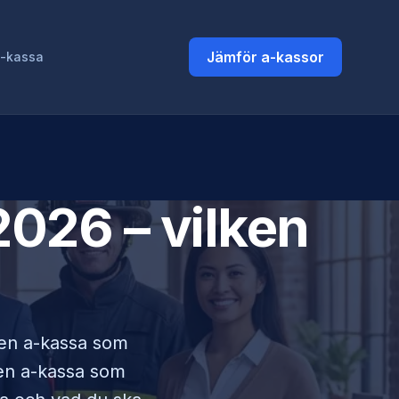
Jämför a-kassor
a-kassa
026 – vilken
i en a-kassa som
lken a-kassa som